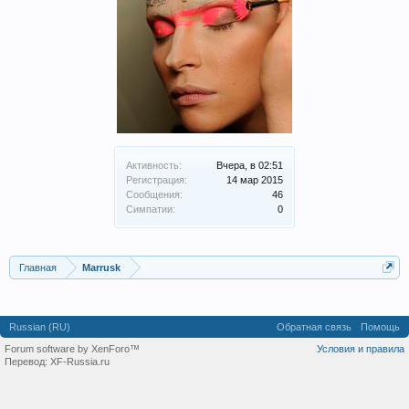
Активность:
Вчера, в 02:51
Регистрация:
14 мар 2015
Сообщения:
46
Симпатии:
0
Главная
Marrusk
Russian (RU)
Обратная связь
Помощь
Forum software by XenForo™
Условия и правила
Перевод:
XF-Russia.ru