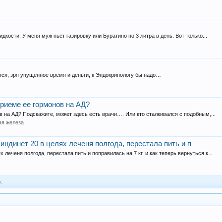
дкости. У меня муж пьет газировку или Буратино по 3 литра в день. Вот только...
ся, зря упущенное время и деньги, к Эндокринологу бы надо…
приеме ее гормонов на АД?
в на АД? Подскажите, может здесь есть врачи…. Или кто сталкивался с подобным,...
ая железа
индинет 20 в целях леченя полгода, перестала пить и п
 леченя полгода, перестала пить и поправилась на 7 кг, и как теперь вернуться к...
k