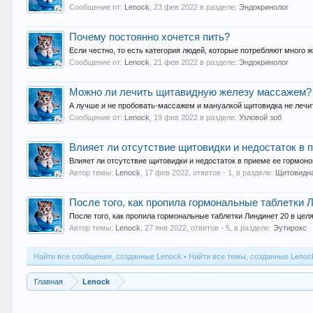
Сообщение от:
Lenock
,
23 фев 2022
в разделе:
Эндокринолог
Почему постоянно хочется пить?
Если честно, то есть категория людей, которые потребляют много жи
Сообщение от:
Lenock
,
21 фев 2022
в разделе:
Эндокринолог
Можно ли лечить щитавидную железу массажем?
А лучше и не пробовать-массажем и мануалкой щитовидка не лечит
Сообщение от:
Lenock
,
19 фев 2022
в разделе:
Узловой зоб
Влияет ли отсутствие щитовидки и недостаток в 
Влияет ли отсутствие щитовидки и недостаток в приеме ее гормоно
Автор темы:
Lenock
,
17 фев 2022
, ответов - 1, в разделе:
Щитовидн
После того, как пропила гормональные таблетки Л
После того, как пропила гормональные таблетки Линдинет 20 в целях
Автор темы:
Lenock
,
27 янв 2022
, ответов - 5, в разделе:
Эутирокс
Найти все сообщения, созданные Lenock
Найти все темы, созданные Lenoc
Главная
Lenock