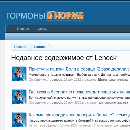
Главная
Форум
Главная
Lenock
Недавнее содержимое от Lenock
Приступы паники. Боли в сердце (2 раза делала э
Можно реветь, можно лечиться. Выбор за вами. Для начала необхо
Сообщение от:
Lenock
,
16 дек 2022
в разделе:
Щитовидная железа
Где можно бесплатно проконсультироваться по 
Вот на этом сайте можно получить квалифицированую консультаци
Сообщение от:
Lenock
,
26 ноя 2025
в разделе:
Щитовидная железа
Какому производителю доверять больше? Немец
Какому производителю доверять больше? Немецкому или российско
Автор темы:
Lenock
,
15 ноя 2022
, ответов - 6, в разделе:
Щитовидна