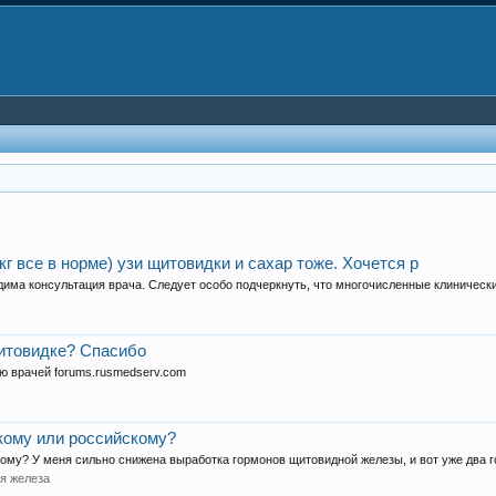
кг все в норме) узи щитовидки и сахар тоже. Хочется р
дима консультация врача. Следует особо подчеркнуть, что многочисленные клинически
щитовидке? Спасибо
ю врачей forums.rusmedserv.com
кому или российскому?
му? У меня сильно снижена выработка гормонов щитовидной железы, и вот уже два го
я железа