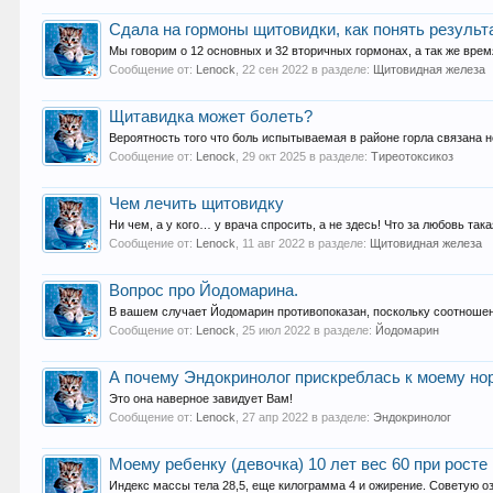
Сдала на гормоны щитовидки, как понять результ
Мы говорим о 12 основных и 32 вторичных гормонах, а так же врем
Сообщение от:
Lenock
,
22 сен 2022
в разделе:
Щитовидная железа
Щитавидка может болеть?
Вероятность того что боль испытываемая в районе горла связана н
Сообщение от:
Lenock
,
29 окт 2025
в разделе:
Тиреотоксикоз
Чем лечить щитовидку
Ни чем, а у кого… у врача спросить, а не здесь! Что за любовь т
Сообщение от:
Lenock
,
11 авг 2022
в разделе:
Щитовидная железа
Вопрос про Йодомарина.
В вашем случает Йодомарин противопоказан, поскольку соотношен
Сообщение от:
Lenock
,
25 июл 2022
в разделе:
Йодомарин
А почему Эндокринолог прискреблась к моему нор
Это она наверное завидует Вам!
Сообщение от:
Lenock
,
27 апр 2022
в разделе:
Эндокринолог
Моему ребенку (девочка) 10 лет вес 60 при рост
Индекс массы тела 28,5, еще килограмма 4 и ожирение. Советую оз