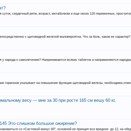
ат?
я суток, сердечный ритм, возраст, метаболизм и еще около 120 переменных, просчитат
епосредственно с щитовидной железой маловероятна. Что за боль, каков ее характер?
акая у народа к самолечению? Напринимаются всяких таблеток и наприменяются народны
ие гормонов указывает на повышение функции щитовидной железы, необходима отмен
мальному весу — мне за 30 при росте 165 см вешу 60 кг,
е 145 Это слишком большое ожирение?
накомиться со «Системой минус 60", основной ее принцип все вредное- до 12, на обед.