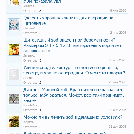
УЗИ показала увл
Airness
6 янв 2026
Ответов:
3
Где есть хорошая клиника для операции на
щитовидке
EluminZ
2 янв 2026
Ответов:
2
Щитовидный зоб опасен при беременности?
Размером 9,4 х 9,4 х 18 мм гормоны в порядке и
он никак не в
JrgenAyi
29 дек 2025
Ответов:
3
Узи шитовидки: контуры не четкие не ровные,
эхоструктура не однородная. О чем это говорит?
Anirma
23 дек 2025
Ответов:
2
Диагноз: Узловой зоб. Врач ничего не назначает,
только наблюдаться. Может, все-таки принимать
какие-
NicoleKre
22 дек 2025
Ответов:
1
Можно ли вылечить зоб в дамашних условиях?
Kaprya
21 дек 2025
Ответов:
2