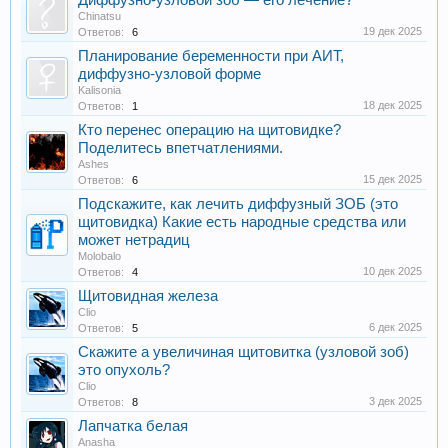
Диффузно-узловой зоб — его лечение?
Chinatsu
19 дек 2025
Ответов:
6
Планирование беременности при АИТ,
диффузно-узловой форме
Kalisonia
18 дек 2025
Ответов:
1
Кто перенес операцию на щитовидке?
Поделитесь впетчатлениями.
Ashes
15 дек 2025
Ответов:
6
Подскажите, как лечить диффузный ЗОБ (это
щитовидка) Какие есть народные средства или
может нетрадиц
Molobalo
10 дек 2025
Ответов:
4
Щитовидная железа
Clio
6 дек 2025
Ответов:
5
Скажите а увеличиная щитовитка (узловой зоб)
это опухоль?
Clio
3 дек 2025
Ответов:
8
Лапчатка белая
Anasha