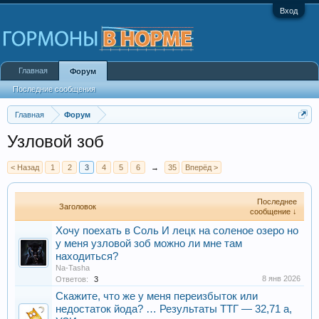
Вход
Главная
Форум
Последние сообщения
Главная
Форум
Узловой зоб
< Назад
1
2
3
4
5
6
→
35
Вперёд >
Последнее
Заголовок
сообщение ↓
Хочу поехать в Соль И лецк на соленое озеро но
у меня узловой зоб можно ли мне там
находиться?
Na-Tasha
8 янв 2026
Ответов:
3
Скажите, что же у меня переизбыток или
недостаток йода? … Результаты ТТГ — 32,71 а,