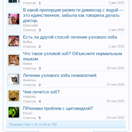
3 дек 2025
Ответов:
1
В какой пропорции развести димексид с водой —
это единственное, забыла как говорила делать
доктор.
Deboradbr
2 дек 2025
Ответов:
3
Есть ли другой способ лечения узлового зоба
Buffka
1 дек 2025
Ответов:
2
Что такое узловой зоб? Объясните нормальным
языком
Meline
28 ноя 2025
Ответов:
3
Лечение узлового зоба геомапатией
Aineimou
27 ноя 2025
Ответов:
2
Чем лечится зоб?
Hellokitty
26 ноя 2025
Ответов:
4
ПРизнаки проблем с щитовидкой?
EricaC
23 ноя 2025
Ответов:
5
Показано тем: с 41 по 60 из 700.