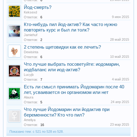
Ответов:
6
Йод-смерть?
Keksexd
9 июн 2015
Ответов:
6
Кто-нибудь пил йод-актив? Как часто нужно
повторять курс и был ли толк?
Jamiehuf
28 май 2015
Ответов:
2
2 степень щитовидки как ее лечить?
Dewisinta
10 май 2015
Ответов:
6
Что лучше выбрать посоветуйте: иодомарин,
иодбаланс или иод-актив?
Lucyjb
4 май 2015
Ответов:
7
Есть ли смысл принимать Йодомарин после 40
лет, усваивается он организмом или нет
Alaura
24 апр 2015
Ответов:
5
Что лучше Йодомарин или йодактив при
беременности? Кто что пил?
Ameliya
23 мар 2015
Ответов:
16
Показано тем: с 521 по 528 из 528.