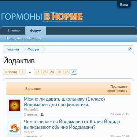
Вход
Главная
Форум
Последние сообщения
Главная
Форум
Йодактив
< Назад
1
←
22
23
24
25
26
27
Последнее
Заголовок
сообщение ↓
Можно ли давать школьнику (1 класс)
Йодомарин для профилактики.
FlorianMc
23 июн 2015
Ответов:
11
Чем отличается Йодомарин от Калия Йодида
выписывают обычно Йодомарин?
Scarlet
23 июн 2015