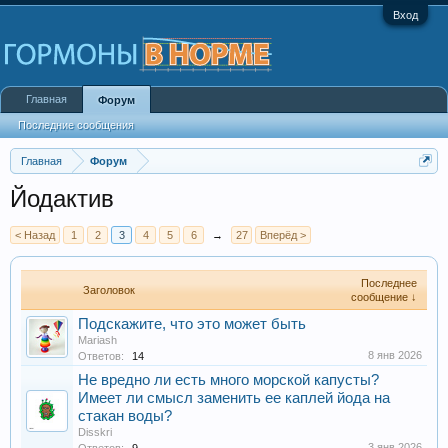
Вход
Главная
Форум
Последние сообщения
Главная
Форум
Йодактив
< Назад
1
2
3
4
5
6
→
27
Вперёд >
Последнее
Заголовок
сообщение ↓
Подскажите, что это может быть
Mariash
8 янв 2026
Ответов:
14
Не вредно ли есть много морской капусты?
Имеет ли смысл заменить ее каплей йода на
стакан воды?
Disskri
3 янв 2026