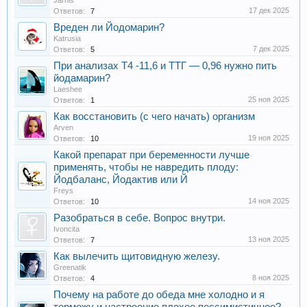
Jarnis
17 дек 2025
Ответов:
7
Вреден ли Йодомарин?
Katrusia
7 дек 2025
Ответов:
5
При анализах Т4 -11,6 и ТТГ — 0,96 нужно пить
йодамарин?
Laeshee
25 ноя 2025
Ответов:
1
Как восстановить (с чего начать) организм
Arven
19 ноя 2025
Ответов:
10
Какой препарат при беременности лучше
применять, чтобы не навредить плоду:
Йодбаланс, Йодактив или Й
Freys
14 ноя 2025
Ответов:
10
Разобраться в себе. Вопрос внутри.
Ivoncita
13 ноя 2025
Ответов:
7
Как вылечить щитовидную железу.
Greenatik
8 ноя 2025
Ответов:
4
Почему на работе до обеда мне холодно и я