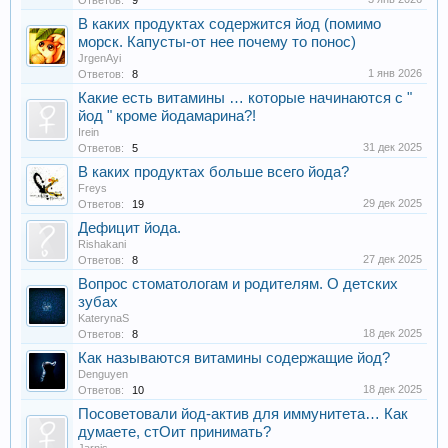
Ответов:
9
В каких продуктах содержится йод (помимо
морск. Капусты-от нее почему то понос)
JrgenAyi
1 янв 2026
Ответов:
8
Какие есть витамины … которые начинаются с "
йод " кроме йодамарина?!
Irein
31 дек 2025
Ответов:
5
В каких продуктах больше всего йода?
Freys
29 дек 2025
Ответов:
19
Дефицит йода.
Rishakani
27 дек 2025
Ответов:
8
Вопрос стоматологам и родителям. О детских
зубах
KaterynaS
18 дек 2025
Ответов:
8
Как называются витамины содержащие йод?
Denguyen
18 дек 2025
Ответов:
10
Посоветовали йод-актив для иммунитета… Как
думаете, стОит принимать?