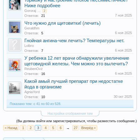
торможу и настроение плохое пессимистичное?
Ниже подробнее
Gororaj
...
2
7 ноя 2025
Ответов:
21
Что нужно для щитовитки! (лечить)
Geraldhm
6 ноя 2025
Ответов:
5
Гнойная ангина-чем лечить? Температуры нет.
Lolbro
6 ноя 2025
Ответов:
7
У ребенка 12 лет врачи обнаружили увеличение
щетовидной железы. Чем можно это вылечить?
ReubenOvz
6 ноя 2025
Ответов:
16
Какой амый лучший препарат при недостатке
йода в организме
AgniaYord
30 окт 2025
Ответов:
10
Показано тем: с 41 по 60 из 528.
Настройки отображения тем
(Вы должны войти или зарегистрироваться, чтобы разместить сообщение.)
< Назад
1
2
3
4
5
6
→
27
Вперёд >