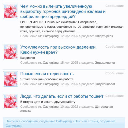
Чем можно вылечить увеличенноую
Сообщение
выработку гормонов щитовидной железы и
фибрилляцию предсердий?
ГИПЕРТИРЕОЗ. Основные симптомы: Потеря веса,
непереносимость жары, усиленное потоотделение, горячая и влажная
кожа, одышка, сильное сердцебиение,...
Сообщение от:
Cathyqiang
,
12 июл 2026
в разделе:
Гипертиреоз
Утомляемость при высоком давлении.
Сообщение
Какой нужен врач?
Кардиолог
Сообщение от:
Cathyqiang
,
15 июн 2025
в разделе:
Эндокринолог
Повышенная стервозность
Сообщение
Я тоже злющая (особенно на работе.
Сообщение от:
Cathyqiang
,
12 июн 2026
в разделе:
Эндокринолог
Люди, что делать, если от работы тошнит
Сообщение
В отпуск идти и искать другую работу!
Сообщение от:
Cathyqiang
,
10 мар 2022
в разделе:
Щитовидная
железа
Найти все сообщения, созданные Cathyqiang
Найти все темы, созданные
Cathyqiang