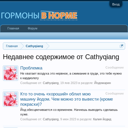
Вход
Главная
Форум
Главная
Cathyqiang
Недавнее содержимое от Cathyqiang
Проблемка
Сообщение
Не хватает воздуха это нервное, а сжимание в груди, это тебе нужно
к кардиологу
Сообщение от:
Cathyqiang
,
19 янв 2023
в разделе:
Йодомарин
Кто то очень «хороший» облил мою
Сообщение
машину йодом. Чем можно это вывести (кроме
покраски)?
Йод обесцвечивается со временем. Начнешь выводить сделаешь
хуже.
Сообщение от:
Cathyqiang
,
9 июн 2023
в разделе:
Калия йодид