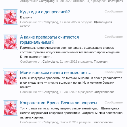
Автор темы:
Cathyqiang
,
4 ноя 2022
, ответов - 4, в разделе:
Гипотиреоз
Куда идти с депрессией?
Сообщение
В школу
Сообщение от:
Cathyqiang
,
17 июл 2022
в разделе:
Щитовидная
железа
А какие препараты считаются
Сообщение
гормональными?!
Гормональными считаются все препараты, содержащие в своем
составе гормоны искусственного или естественного происхождения.
К ним накже относят...
Сообщение от:
Cathyqiang
,
11 июн 2022
в разделе:
Тироксин
Моим волосам ничего не помогает…
Сообщение
Если с желудком проблемы, то витамины из пищи плохо усваиваются
и как следствие — плохие волосы и ногти. Ну и женские болезни
влияют
Сообщение от:
Cathyqiang
,
11 июн 2022
в разделе:
Эндокринолог
Конрацептив Ярина. Возникли вопросы.
Сообщение
Тот кто вам выписал ярину видимо законченный идиот. Щитовидная
железа сдерживает секрецию пролактина. Эстрогены, чем собственно
является ярина,...
Сообщение от:
Cathyqiang
,
3 июн 2022
в разделе:
Левотироксин