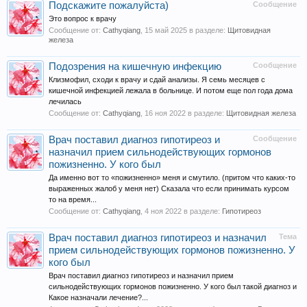
Подскажите пожалуйста)
Сообщение
Это вопрос к врачу
Сообщение от:
Cathyqiang
,
15 май 2025
в разделе:
Щитовидная
железа
Подозрения на кишечную инфекцию
Сообщение
Клизмофил, сходи к врачу и сдай анализы. Я семь месяцев с
кишечной инфекцией лежала в больнице. И потом еще пол года дома
лечилась
Сообщение от:
Cathyqiang
,
16 ноя 2022
в разделе:
Щитовидная железа
Врач поставил диагноз гипотиреоз и
Сообщение
назначил прием сильнодействующих гормонов
пожизненно. У кого был
Да именно вот то «пожизненно» меня и смутило. (притом что каких-то
выраженных жалоб у меня нет) Сказала что если принимать курсом
то на время...
Сообщение от:
Cathyqiang
,
4 ноя 2022
в разделе:
Гипотиреоз
Врач поставил диагноз гипотиреоз и назначил
Тема
прием сильнодействующих гормонов пожизненно. У
кого был
Врач поставил диагноз гипотиреоз и назначил прием
сильнодействующих гормонов пожизненно. У кого был такой диагноз и
Какое назначали лечение?...